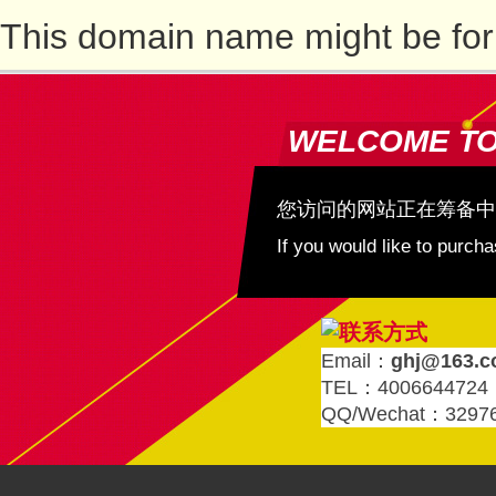
This domain name might be for
WELCOME T
您访问的网站正在筹备中
If you would like to purc
Email：
ghj@163.
TEL：4006644724
QQ/Wechat：3297